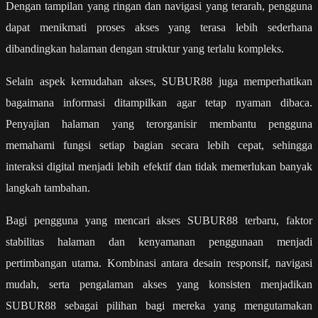
Tutti Bambini
Dengan tampilan yang ringan dan navigasi yang terarah, pengguna
Twistshake
dapat menikmati proses akses yang terasa lebih sederhana
dibandingkan halaman dengan struktur yang terlalu kompleks.
TY Toys
U
Selain aspek kemudahan akses, SUBUR88 juga memperhatikan
bagaimana informasi ditampilkan agar tetap nyaman dibaca.
Penyajian halaman yang terorganisir membantu pengguna
V
memahami fungsi setiap bagian secara lebih cepat, sehingga
Veja
interaksi digital menjadi lebih efektif dan tidak memerlukan banyak
langkah tambahan.
Vitaflow
Vtech
Bagi pengguna yang mencari akses SUBUR88 terbaru, faktor
stabilitas halaman dan kenyamanan penggunaan menjadi
W
pertimbangan utama. Kombinasi antara desain responsif, navigasi
Waterland
mudah, serta pengalaman akses yang konsisten menjadikan
Wellness
SUBUR88 sebagai pilihan bagi mereka yang mengutamakan