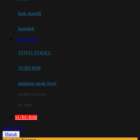
Mini Monkey
Moby
bak mandi
Momami
handuk
Mothercare
SLOT RESMI
Mustela
TOTO TOGEL
My Buddy Tag
My K
SUBUR88
N
mainan anak bayi
Naif
mothercare toys
Nike
elc toys
Nordic Natural
SUBUR88
Nuby
Akun Saya
Nuna
Masuk