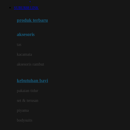
Awan
SUBUR88 LINK
Azetabio
produk terbaru
B
aksesoris
Baabaasheepz
tas
Babiators
kacamata
Baby Dove
aksesoris rambut
Baby Jogger
Baby Rovega
kebutuhan bayi
Babybee
pakaian tidur
Banana Boat
set & terusan
Banz
piyama
Barbie
bodysuits
Beaba