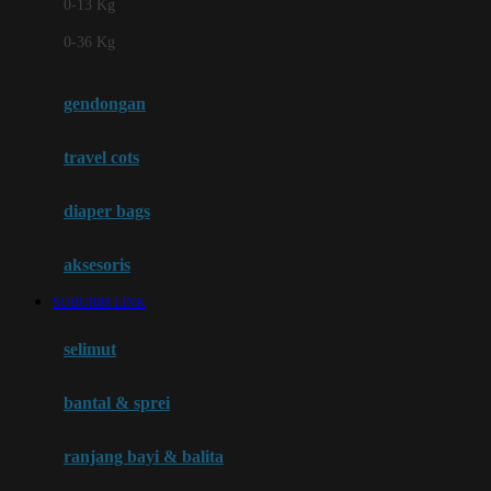
0-13 Kg
Felt So Sweet
0-36 Kg
Fisher Price
Flipper
gendongan
Friends Of Sally
travel cots
G
diaper bags
Gb
Geko
aksesoris
Graco
SUBUR88 LINK
Gund
selimut
H
bantal & sprei
Habbie
Haenim
ranjang bayi & balita
Happy Horse