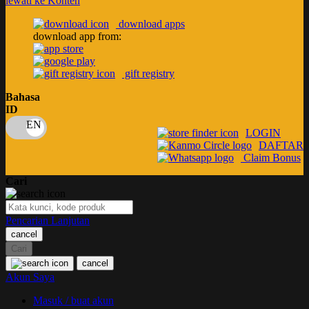
lewati ke Konten
O
download apps
download app from:
Oh Ma Grain
Okiedog
gift registry
P
Bahasa
ID
Peachy
LOGIN
Phil & Ted's
DAFTAR
Claim Bonus
Philips Avent
Cari
Pigeon
Playgro
Pencarian Lanjutan
cancel
Poled Global
Cari
Ponycycle
cancel
Akun Saya
Puma
Masuk / buat akun
Pureats