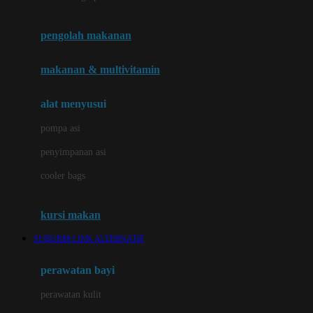
Joie
pengolah makanan
Joolz
Jujube
makanan & multivitamin
K
alat menyusui
Kiddycuts
pompa asi
Kumon
penyimpanan asi
L
cooler bags
Leapfrog
kursi makan
Leclerc
SUBUR88 LINK ALTERNATIF
Lee Vierra
Lillebaby
perawatan bayi
Little Bird Told Me
perawatan kulit